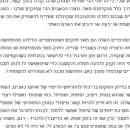
ע שלי, כי הריפוי הכי אמיתי ועמוק שלנו קורה בתוך קשר, בתו
רך כלל מוקדמות מאד, נוצרו הכאבים הכי עמוקים שלנו - הפגיע
ים שבהם למדנו מהתגובות שקיבלנו שעדיף להשתיק את מה שא
מח או ירַצֵה או ירגיע את האדם האחר.
פנימיים האלה הם מאד חזקים ואוטומטיים. הדילוג מהתחושה 
ה ורצויה קורה בשבריר שנייה, רחוק מאד מהמודעות או מהחופ
ה שקורה, דרוש זמן ותרגול כדי להישאר בנוכחות כשהקפיצה ה
 הזה זקוק להרבה חמלה והקשבה כדי שיתאפשר לו לנוע לעבר
ברים שנלמדו מתוך כאב ותחושת סכנה לא ממהרים להשתחרר.
 בדיוק המקום בו יכול להתרחש הריפוי של אותם כאבים, השחר
 שהוא בטוח, ויציב, ופתוח, ואמיתי. כזה שמותר ואפילו רצוי 
נו. זה לא חייב להיות קשר טיפולי במובן המסורתי של מטפל/ת
מערכת יחסים של טיפול אפשר ללמוד, לבנות ולתרגל את האמון
צור (בין אם זה בזמן אמת, או בדיעבד) ולהגיד - רגע. משהו פ
ך או במה שאמרת פגע בי, או הכאיב לי, או היה לי לא נעים.