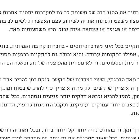
חיב את הסוג הזה של תשומת לב גם למערכות יחסים אחרות של
צע משפט ולפתוח את זה לשיחה, עצם האפשרות לשים לב בתו
ימה או פגיעה או שנחצה איזה גבול, היא משמעותית מאד.
קיים בכל מיני מערכות יחסים - בחברות קרובה ואמיתית, בזוגיו
, אפילו במקומות עבודה. והיא יכולה גם להתקיים ברגעים מסוי
ימות ופספוסים. זה לא מפחית מהעוצמה של זה, וכאלה הם החיי
ך מאד הדרגתי, משני הצדדים של הקשר. לוקח זמן להכיר אדם ב
ך הוא צריך שיקשיבו לו, מה הוא צריך כדי להרגיש בטוח ומוגן 
ון, להעז להביא ולבטא חלקים יותר פגיעים ונסתרים. ככל שהקש
 כאבים יותר עמוקים ועתיקים, ולקבל הזדמנות לריפוי, הזדמנו
ות.
 זמן, זה בהחלט נהיה יותר קל ויותר ברור, ובכל זאת זה דורש
פגיעות. ככל שאני מתרגלת את זה יותר, זה מתרחב לעוד מערכ