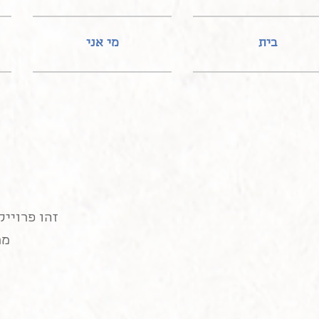
בית
מי אני
זהו פרוייק
מר